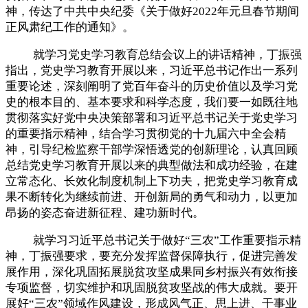
神，传达了中共中央纪委《关于做好2022年元旦春节期间
正风肃纪工作的通知》。
就学习党史学习教育总结会议上的讲话精神，丁振强
指出，党史学习教育开展以来，习近平总书记作出一系列
重要论述，深刻阐明了党百年奋斗的历史价值以及学习党
史的根本目的、基本要求和科学态度，我们要一如既往地
贯彻落实好党中央决策部署和习近平总书记关于党史学习
的重要指示精神，结合学习贯彻党的十九届六中全会精
神，引导纪检监察干部学深悟透党的创新理论，认真回顾
总结党史学习教育开展以来的典型做法和成功经验，在建
立常态化、长效化制度机制上下功夫，把党史学习教育成
果不断转化为继续前进、开创新局的勇气和动力，以更加
昂扬的姿态奋进新征程、建功新时代。
就学习习近平总书记关于做好“三农”工作重要指示精
神，丁振强要求，要充分发挥监督保障执行，促进完善发
展作用，深化巩固拓展脱贫攻坚成果同乡村振兴有效衔接
专项监督，切实维护和巩固脱贫攻坚战的伟大成就。要开
展好“三农”领域作风建设，形成风气正、思上进、干事业