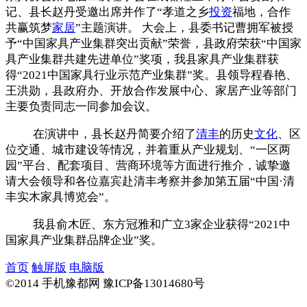
记、县长赵丹受邀出席并作了“孝道之乡
投资
福地，合作
共赢筑梦
家居
”主题演讲。 大会上，县委书记曹拥军被授
予“中国家具产业集群突出贡献”荣誉，县政府荣获“中国家
具产业集群共建先进单位”奖项，我县家具产业集群获
得“2021中国家具行业示范产业集群”奖。县领导程春艳、
王洪勋，县政府办、开放合作发展中心、家居产业等部门
主要负责同志一同参加会议。
在演讲中，县长赵丹简要介绍了
清丰
的历史
文化
、区
位交通、城市建设等情况，并着重从产业规划、“一区两
园”平台、配套项目、营商环境等方面进行推介，诚挚邀
请大会领导和各位嘉宾赴清丰考察并参加第五届“中国·清
丰实木家具博览会”。
我县俞木匠、东方冠雅和广立3家企业获得“2021中
国家具产业集群品牌企业”奖。
首页
触屏版
电脑版
©2014 手机豫都网 豫ICP备13014680号