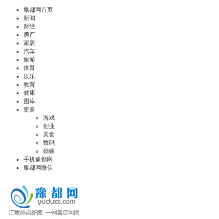
豫都网首页
新闻
财经
房产
家居
汽车
旅游
体育
娱乐
教育
健康
图库
更多
游戏
创业
美食
数码
婚嫁
手机豫都网
豫都网微信